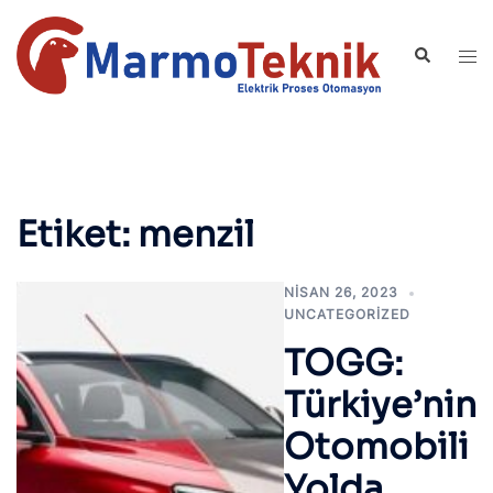
İçeriğe
atla
Search
Tog
men
Etiket:
menzil
NISAN 26, 2023
UNCATEGORIZED
TOGG:
Türkiye’nin
Otomobili
Yolda