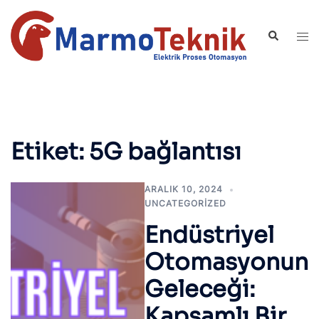
İçeriğe
atla
Search
Tog
men
Etiket:
5G bağlantısı
ARALIK 10, 2024
UNCATEGORIZED
Endüstriyel
Otomasyonun
Geleceği:
Kapsamlı Bir